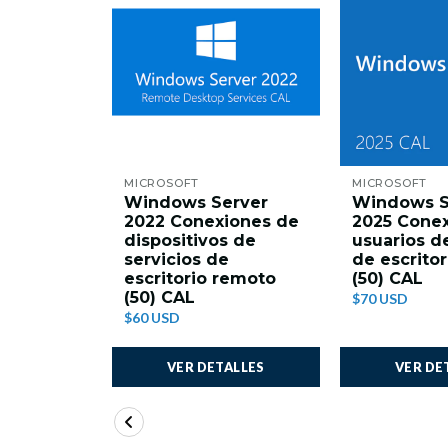
MICROSOFT
MICROSOFT
Windows Server
Windows S
2022 Conexiones de
2025 Cone
dispositivos de
usuarios de
servicios de
de escrito
escritorio remoto
(50) CAL
(50) CAL
$70 USD
$60 USD
VER DETALLES
VER DE