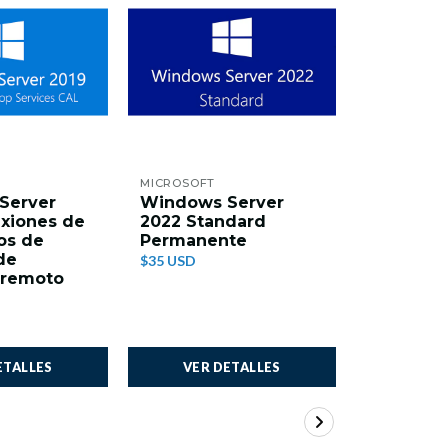
MICROSOFT
MICROSOFT
Server
Windows Server
Windows
xiones de
2022 Standard
2022 Dat
os de
Permanente
Permane
de
$35 USD
$35 USD
o remoto
ETALLES
VER DETALLES
VER 