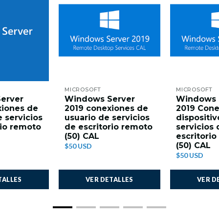
MICROSOFT
MICROSOFT
erver
Windows Server
Windows 
xiones de
2019 conexiones de
2019 Cone
 servicios
usuario de servicios
dispositiv
rio remoto
de escritorio remoto
servicios 
(50) CAL
escritori
(50) CAL
$50 USD
$50 USD
TALLES
VER DETALLES
VER D