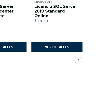
MICROSOFT
MICROSOFT
Server
Licencia SQL Server
Windows
center
2019 Standard
2019 con
te
Online
usuario d
de escri
$50 USD
(50) CAL
$50 USD
ETALLES
VER DETALLES
VER 