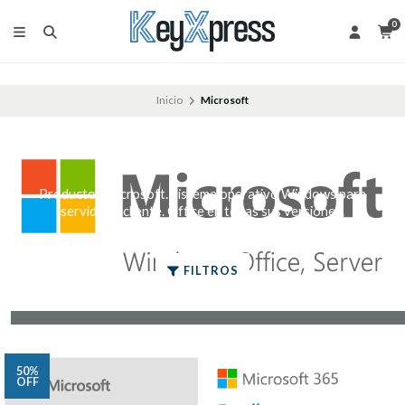
0
Inicio
Microsoft
MICROSOFT
Productos Microsoft. Sistema operativo Windows para
servidor y cliente. Office en todas sus versiones.
Contactenos para mas información.
FILTROS
50%
OFF