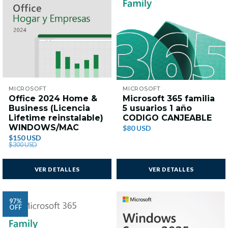
MICROSOFT
MICROSOFT
Office 2024 Home &
Microsoft 365 familia
Business (Licencia
5 usuarios 1 año
Lifetime reinstalable)
CODIGO CANJEABLE
WINDOWS/MAC
$80 USD
$150 USD
$300 USD
VER DETALLES
VER DETALLES
97%
OFF