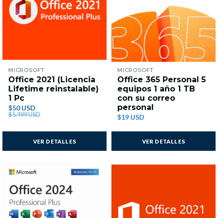
MICROSOFT
MICROSOFT
Office 2021 (Licencia
Office 365 Personal 5
Lifetime reinstalable)
equipos 1 año 1 TB
1 Pc
con su correo
personal
$50 USD
$5.499 USD
$19 USD
VER DETALLES
VER DETALLES