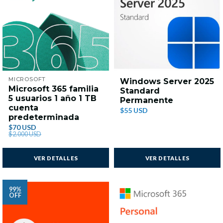
MICROSOFT
Windows Server 2025
Microsoft 365 familia
Standard
5 usuarios 1 año 1 TB
Permanente
cuenta
$55 USD
predeterminada
$70 USD
$2.000 USD
VER DETALLES
VER DETALLES
99%
OFF