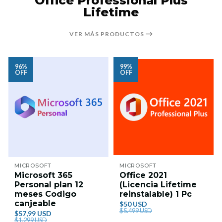
Office Professional Plus
Lifetime
VER MÁS PRODUCTOS
96%
99%
OFF
OFF
MICROSOFT
MICROSOFT
Microsoft 365
Office 2021
Personal plan 12
(Licencia Lifetime
meses Codigo
reinstalable) 1 Pc
canjeable
$50 USD
$5.499 USD
$57,99 USD
$1.299 USD