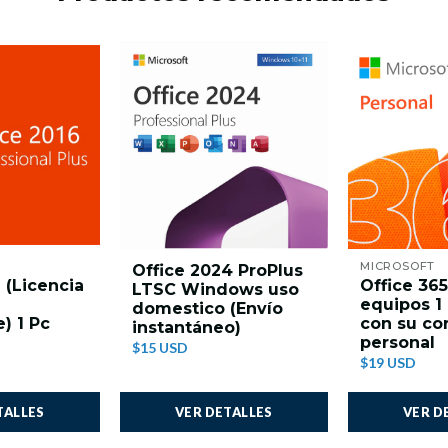
MICROSOFT
Office 2024 ProPlus
 (Licencia
Office 365
LTSC Windows uso
equipos 1
domestico (Envío
e) 1 Pc
con su co
instantáneo)
personal
$15 USD
$19 USD
TALLES
VER DETALLES
VER D