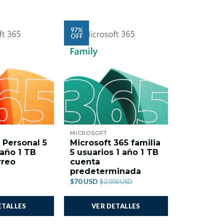
97%
OFF
MICROSOFT
MICROSOFT
 Personal 5
Microsoft 365 familia
Office 20
 año 1 TB
5 usuarios 1 año 1 TB
PC Perm
rreo
cuenta
(Envío in
predeterminada
$8,50 USD
$70 USD
$2.000 USD
ETALLES
VER DETALLES
VER 