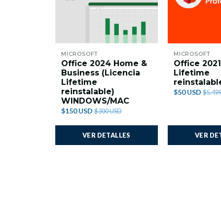
MICROSOFT
MICROSOFT
Office 2024 Home &
Office 2021
Business (Licencia
Lifetime
Lifetime
reinstalabl
reinstalable)
$50 USD
$5.49
WINDOWS/MAC
$150 USD
$300 USD
VER DETALLES
VER DE