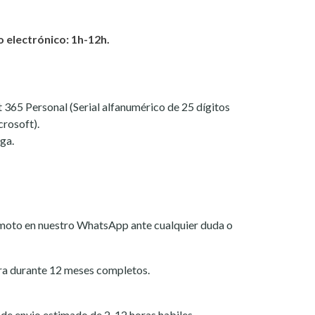
 electrónico: 1h-12h.
t 365 Personal (Serial alfanumérico de 25 dígitos
crosoft).
ga.
emoto en nuestro WhatsApp ante cualquier duda o
ra durante 12 meses completos.
o de envio estimado de 2-12 horas habiles.