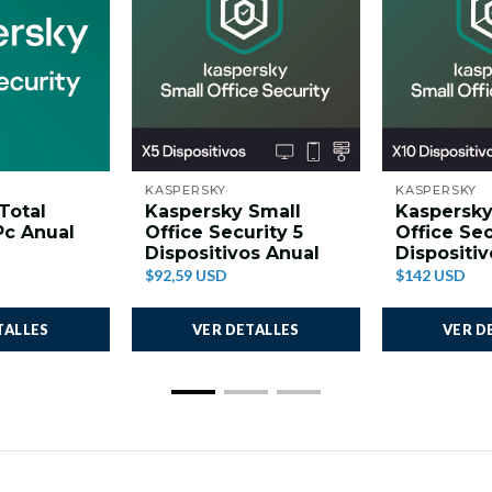
KASPERSKY
KASPERSKY
Total
Kaspersky Small
Kaspersky
Pc Anual
Office Security 5
Office Sec
Dispositivos Anual
Dispositi
$92,59 USD
$142 USD
TALLES
VER DETALLES
VER D