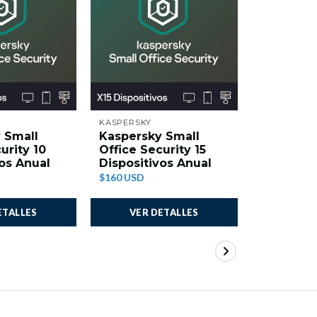
NO DI
KASPERSKY
KASPERSKY
 Small
Kaspersky Small
Kaspersk
urity 10
Office Security 15
Security 
vos Anual
Dispositivos Anual
(MAC)
$160 USD
$220 USD
ETALLES
VER DETALLES
VER 