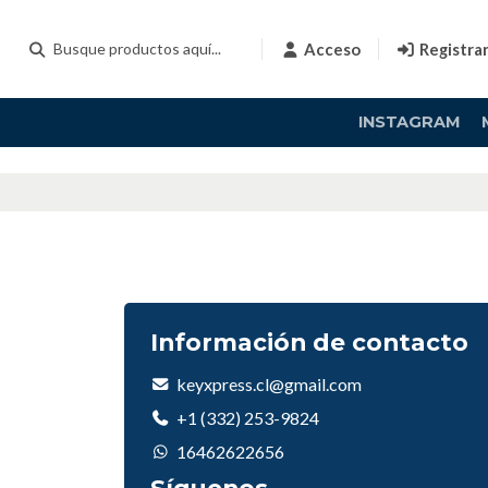
Acceso
Registra
INSTAGRAM
Información de contacto
keyxpress.cl@gmail.com
+1 (332) 253-9824
16462622656