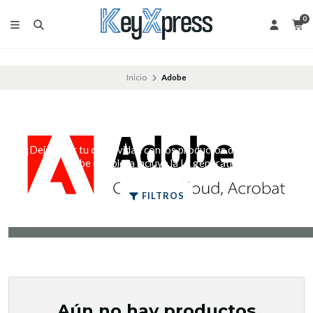
0
Inicio
Adobe
ADOBE
¡Deja volar tu creatividad con los productos de Adobe! La
nube completa incluye la IA generativa.
FILTROS
Aún no hay productos